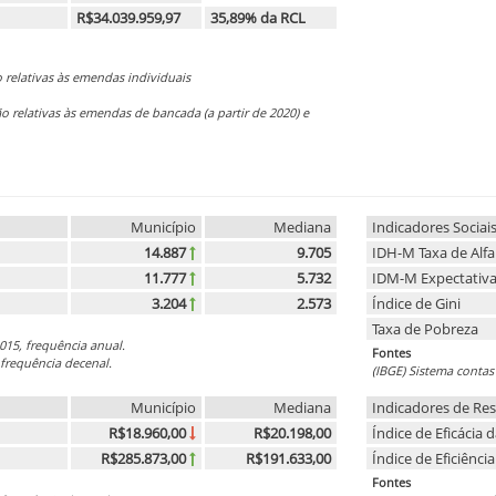
R$34.039.959,97
35,89% da RCL
o relativas às emendas individuais
ão relativas às emendas de bancada (a partir de 2020) e
Município
Mediana
Indicadores Sociai
14.887
9.705
IDH-M Taxa de Alfa
11.777
5.732
IDM-M Expectativa
3.204
2.573
Índice de Gini
Taxa de Pobreza
015, frequência anual.
Fontes
frequência decenal.
(IBGE) Sistema contas
Município
Mediana
Indicadores de Res
R$18.960,00
R$20.198,00
Índice de Eficácia
R$285.873,00
R$191.633,00
Índice de Eficiênc
Fontes