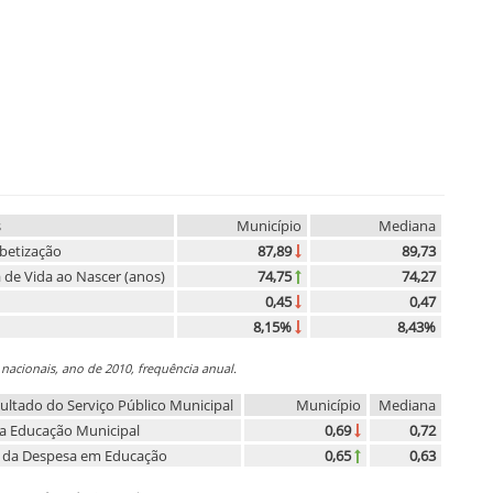
s
Município
Mediana
betização
87,89
89,73
 de Vida ao Nascer (anos)
74,75
74,27
0,45
0,47
8,15%
8,43%
 nacionais, ano de 2010, frequência anual.
ultado do Serviço Público Municipal
Município
Mediana
 da Educação Municipal
0,69
0,72
ia da Despesa em Educação
0,65
0,63