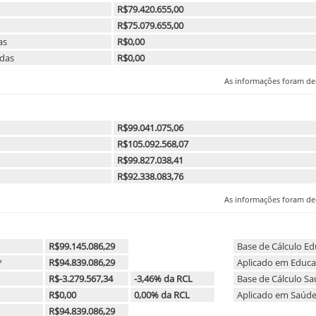
R$79.420.655,00
R$75.079.655,00
as
R$0,00
adas
R$0,00
As informações foram dec
R$99.041.075,06
R$105.092.568,07
R$99.827.038,41
R$92.338.083,76
As informações foram dec
R$99.145.086,29
Base de Cálculo E
*
R$94.839.086,29
Aplicado em Educ
R$-3.279.567,34
-3,46% da RCL
Base de Cálculo S
R$0,00
0,00% da RCL
Aplicado em Saúd
R$94.839.086,29