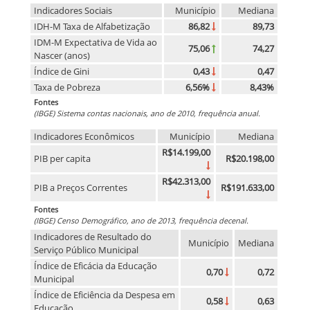
Indicadores Sociais
Município
Mediana
IDH-M Taxa de Alfabetização
86,82
89,73
IDM-M Expectativa de Vida ao
75,06
74,27
Nascer (anos)
Índice de Gini
0,43
0,47
Taxa de Pobreza
6,56%
8,43%
Fontes
(IBGE) Sistema contas nacionais, ano de 2010, frequência anual.
Indicadores Econômicos
Município
Mediana
R$14.199,00
PIB per capita
R$20.198,00
R$42.313,00
PIB a Preços Correntes
R$191.633,00
Fontes
(IBGE) Censo Demográfico, ano de 2013, frequência decenal.
Indicadores de Resultado do
Município
Mediana
Serviço Público Municipal
Índice de Eficácia da Educação
0,70
0,72
Municipal
Índice de Eficiência da Despesa em
0,58
0,63
Educação