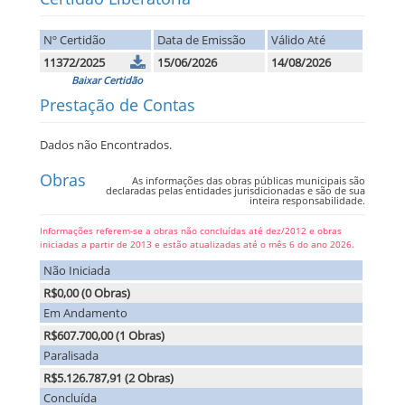
Nº Certidão
Data de Emissão
Válido Até
11372/2025
15/06/2026
14/08/2026
Baixar Certidão
Prestação de Contas
Dados não Encontrados.
Obras
As informações das obras públicas municipais são
declaradas pelas entidades jurisdicionadas e são de sua
inteira responsabilidade.
Informações referem-se a obras não concluídas até dez/2012 e obras
iniciadas a partir de 2013 e estão atualizadas até o mês 6 do ano 2026.
Não Iniciada
R$0,00 (0 Obras)
Em Andamento
R$607.700,00 (1 Obras)
Paralisada
R$5.126.787,91 (2 Obras)
Concluída