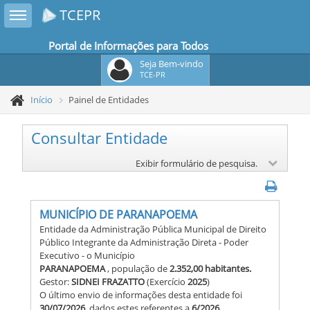
Toggle sidebar
TCEPR
Portal de Informações para Todos
Seja Bem-vindo
TCE-PR
Início
Painel de Entidades
Consultar Entidade
Exibir formulário de pesquisa.
MUNICÍPIO DE PARANAPOEMA
Entidade da Administração Pública Municipal de Direito
Público Integrante da Administração Direta - Poder
Executivo - o Município
PARANAPOEMA
, população de
2.352,00 habitantes.
Gestor:
SIDNEI FRAZATTO
(Exercício
2025
)
O último envio de informações desta entidade foi
30/07/2026
, dados estes referentes a
6/2026.