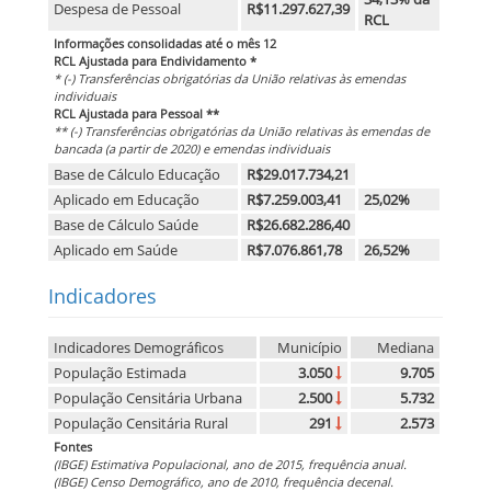
Despesa de Pessoal
R$11.297.627,39
RCL
Informações consolidadas até o mês 12
RCL Ajustada para Endividamento *
* (-) Transferências obrigatórias da União relativas às emendas
individuais
RCL Ajustada para Pessoal **
** (-) Transferências obrigatórias da União relativas às emendas de
bancada (a partir de 2020) e emendas individuais
Base de Cálculo Educação
R$29.017.734,21
Aplicado em Educação
R$7.259.003,41
25,02%
Base de Cálculo Saúde
R$26.682.286,40
Aplicado em Saúde
R$7.076.861,78
26,52%
Indicadores
Indicadores Demográficos
Município
Mediana
População Estimada
3.050
9.705
População Censitária Urbana
2.500
5.732
População Censitária Rural
291
2.573
Fontes
(IBGE) Estimativa Populacional, ano de 2015, frequência anual.
(IBGE) Censo Demográfico, ano de 2010, frequência decenal.