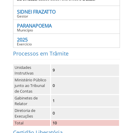
SIDNEI FRAZATTO
Gestor
PARANAPOEMA
Município
2025
Exercício
Processos em Trâmite
Unidades
9
Instrutivas
Ministério Público
junto ao Tribunal
0
de Contas
Gabinetes de
1
Relator
Diretoria de
0
Execuções
Total
10
Certidão Liberatória