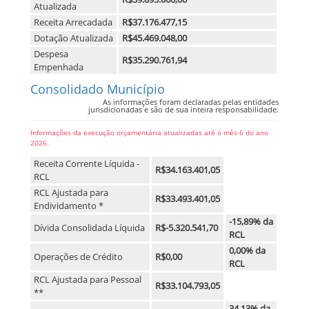
Atualizada
Receita Arrecadada
R$37.176.477,15
Dotação Atualizada
R$45.469.048,00
Despesa
R$35.290.761,94
Empenhada
Consolidado Município
As informações foram declaradas pelas entidades
jurisdicionadas e são de sua inteira responsabilidade.
Informações da execução orçamentária atualizadas até o mês 6 do ano
2026.
Receita Corrente Líquida -
R$34.163.401,05
RCL
RCL Ajustada para
R$33.493.401,05
Endividamento *
-15,89% da
Dívida Consolidada Líquida
R$-5.320.541,70
RCL
0,00% da
Operações de Crédito
R$0,00
RCL
RCL Ajustada para Pessoal
R$33.104.793,05
**
34,13% da