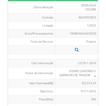
30/05/2024
Última Medição
100,00%
Contrato
662293/2023
Licitação
1/2023
Envio/Processamento
19/08/2024 (6/2024)
Fonte de Recurso
Próprio
Cód. Intervenção
12276-1-2016
ATERRO SANITÁRIO E
Nome da Intervenção
BARRACÃO DE TRIAGEM -
...
Valor Estimado(R$)
352.515,33
Data Início
01/11/2016
Prazo(Dias)
366