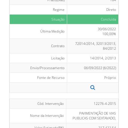
Regime
Direto
Situação
Concluída
30/06/2022
Última Medição
100,00%
72014/2014, 32013/2013,
Contrato
84/2012
Licitação
14/2014, 2/2013
Envio/Processamento
06/09/2022 (6/2022)
Fonte de Recurso
Próprio
Cód. Intervenção
12276-4-2015
PAVIMENTAÇÃO DE VIAS
Nome da Intervenção
PUBLICAS COM SEXTAVADO,
Valor Estimado(R$)
217.422,54