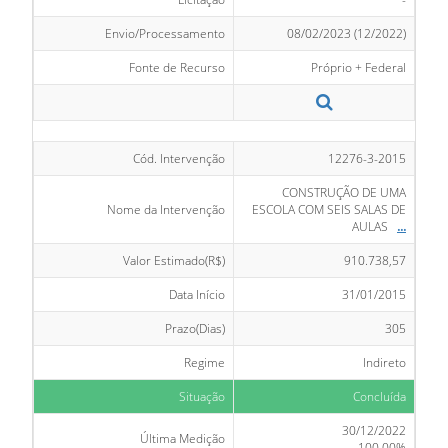
Envio/Processamento
08/02/2023 (12/2022)
Fonte de Recurso
Próprio + Federal
Cód. Intervenção
12276-3-2015
CONSTRUÇÃO DE UMA
Nome da Intervenção
ESCOLA COM SEIS SALAS DE
AULAS
...
Valor Estimado(R$)
910.738,57
Data Início
31/01/2015
Prazo(Dias)
305
Regime
Indireto
Situação
Concluída
30/12/2022
Última Medição
100,00%