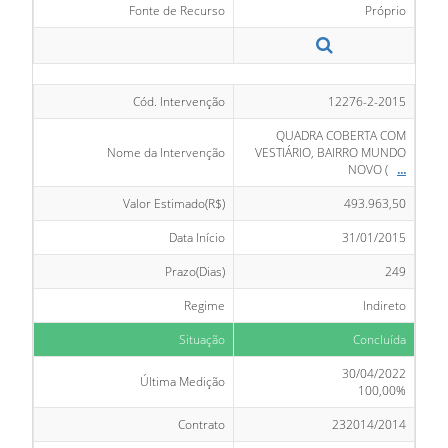
Fonte de Recurso
Próprio
Cód. Intervenção
12276-2-2015
QUADRA COBERTA COM
Nome da Intervenção
VESTIÁRIO, BAIRRO MUNDO
NOVO (
...
Valor Estimado(R$)
493.963,50
Data Início
31/01/2015
Prazo(Dias)
249
Regime
Indireto
Situação
Concluída
30/04/2022
Última Medição
100,00%
Contrato
232014/2014