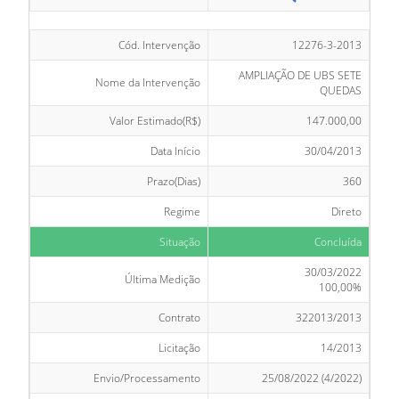
Cód. Intervenção
12276-3-2013
AMPLIAÇÃO DE UBS SETE
Nome da Intervenção
QUEDAS
Valor Estimado(R$)
147.000,00
Data Início
30/04/2013
Prazo(Dias)
360
Regime
Direto
Situação
Concluída
30/03/2022
Última Medição
100,00%
Contrato
322013/2013
Licitação
14/2013
Envio/Processamento
25/08/2022 (4/2022)