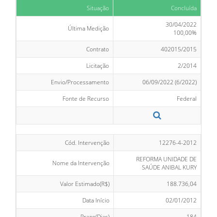
Situação
Concluída
30/04/2022
Última Medição
100,00%
Contrato
402015/2015
Licitação
2/2014
Envio/Processamento
06/09/2022 (6/2022)
Fonte de Recurso
Federal
Cód. Intervenção
12276-4-2012
REFORMA UNIDADE DE
Nome da Intervenção
SAÚDE ANIBAL KURY
Valor Estimado(R$)
188.736,04
Data Início
02/01/2012
Prazo(Dias)
184