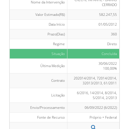
Nome da Intervenção
CERRADO
Valor Estimado(R$)
582.247,55
Data Início
01/05/2012
Prazo(Dias)
360
Regime
Direto
Situação
Concluída
30/06/2022
Última Medição
100,00%
202014/2014, 72014/2014,
Contrato
32013/2013, 61/2011
6/2016, 14/2014, 8/2014,
Licitação
5/2014, 2/2013
Envio/Processamento
06/09/2022 (6/2022)
Fonte de Recurso
Próprio + Federal