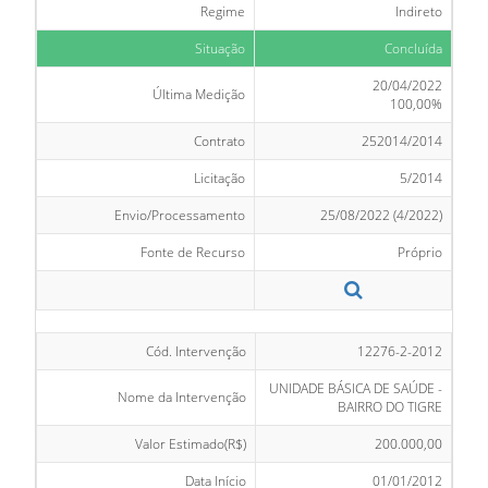
Regime
Indireto
Situação
Concluída
20/04/2022
Última Medição
100,00%
Contrato
252014/2014
Licitação
5/2014
Envio/Processamento
25/08/2022 (4/2022)
Fonte de Recurso
Próprio
Cód. Intervenção
12276-2-2012
UNIDADE BÁSICA DE SAÚDE -
Nome da Intervenção
BAIRRO DO TIGRE
Valor Estimado(R$)
200.000,00
Data Início
01/01/2012