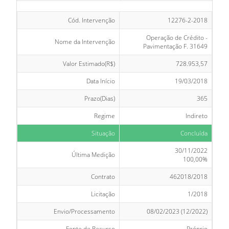
Cód. Intervenção
12276-2-2018
Operação de Crédito -
Nome da Intervenção
Pavimentação F. 31649
Valor Estimado(R$)
728.953,57
Data Início
19/03/2018
Prazo(Dias)
365
Regime
Indireto
Situação
Concluída
30/11/2022
Última Medição
100,00%
Contrato
462018/2018
Licitação
1/2018
Envio/Processamento
08/02/2023 (12/2022)
Fonte de Recurso
Próprio