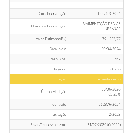
Cód. Intervenção
12276-3-2024
PAVIMENTAÇÃO DE VIAS
Nome da Intervenção
URBANAS
Valor Estimado(R$)
1.391.553,77
Data Início
09/04/2024
Prazo(Dias)
367
Regime
Indireto
Situação
Em andamento
30/06/2026
Última Medição
83,23%
Contrato
662376/2024
Licitação
2/2023
Envio/Processamento
21/07/2026 (6/2026)