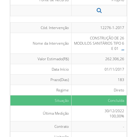
Cód. Intervenção
12276-1-2017
CONSTRUÇÃO DE 26
Nome da Intervenção
MODULOS SANITÁRIOS TIPO 6
E 01
...
Valor Estimado(R$)
262.306,26
Data Início
01/11/2017
Prazo(Dias)
183
Regime
Direto
Situação
Concluída
30/12/2022
Última Medição
100,00%
Contrato
-
Licitação
-