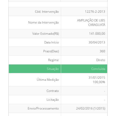
Cód. Intervenção
12276-2-2013
AMPLIAÇÃO DE UBS
Nome da Intervenção
CARAGUATÁ
Valor Estimado(R$)
141.000,00
Data Início
30/04/2013
Prazo(Dias)
360
Regime
Direto
Situação
Concluída
31/01/2015
Última Medição
100,00%
Contrato
-
Licitação
-
Envio/Processamento
24/02/2016 (1/2015)