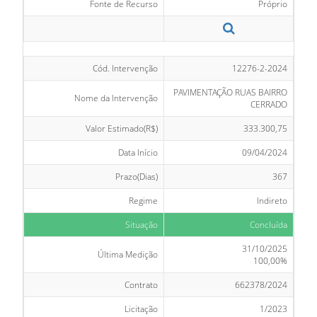
Fonte de Recurso
Próprio
Cód. Intervenção
12276-2-2024
PAVIMENTAÇÃO RUAS BAIRRO
Nome da Intervenção
CERRADO
Valor Estimado(R$)
333.300,75
Data Início
09/04/2024
Prazo(Dias)
367
Regime
Indireto
Situação
Concluída
31/10/2025
Última Medição
100,00%
Contrato
662378/2024
Licitação
1/2023