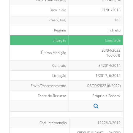
Data Início
31/01/2015
Prazo(Dias)
185
Regime
Indireto
Situação
Concluída
30/04/2022
Última Medição
100,00%
Contrato
342014/2014
Licitação
1/2017, 6/2014
Envio/Processamento
06/09/2022 (6/2022)
Fonte de Recurso
Próprio + Federal
Cód. Intervenção
12276-3-2012
CRECHE INFANTIL - BAIRRO