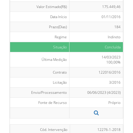
Valor Estimado(R$)
175.449,46
Data Início
01/11/2016
Prazo(Dias)
184
Regime
Indireto
Situação
Concluída
14/03/2023
Última Medição
100,00%
Contrato
122016/2016
Licitação
3/2016
Envio/Processamento
06/06/2023 (4/2023)
Fonte de Recurso
Próprio
Cód. Intervenção
12276-1-2018