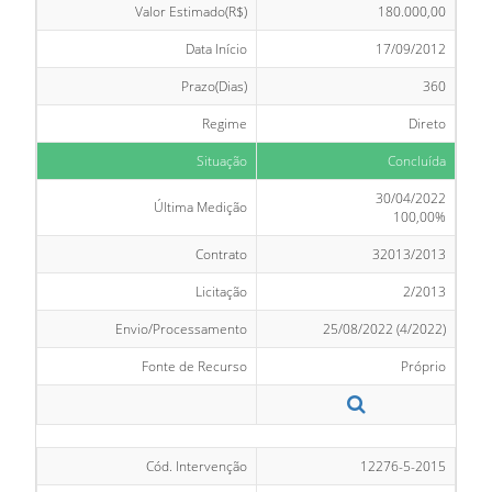
Valor Estimado(R$)
180.000,00
Data Início
17/09/2012
Prazo(Dias)
360
Regime
Direto
Situação
Concluída
30/04/2022
Última Medição
100,00%
Contrato
32013/2013
Licitação
2/2013
Envio/Processamento
25/08/2022 (4/2022)
Fonte de Recurso
Próprio
Cód. Intervenção
12276-5-2015