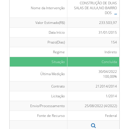
CONSTRUÇÃO DE DUAS
Nome da Intervenção
SALAS DE AULA,NO BAIRRO
DOS
...
Valor Estimado(R$)
233.503,97
Data Início
31/01/2015
Prazo(Dias)
154
Regime
Indireto
Situação
Concluída
30/04/2022
Última Medição
100,00%
Contrato
212014/2014
Licitação
1/2014
Envio/Processamento
25/08/2022 (4/2022)
Fonte de Recurso
Federal