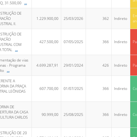
an
Q, 31.500,00
...
STRUÇÃO DE
E
RACÃO
1.229.900,00
25/03/2026
362
Indireto
an
STRIAL II.
STRUÇÃO DE
RACÃO
427.500,00
07/05/2025
366
Indireto
Pa
USTRIAL COM
A TOTAL
...
mentação de vias
nas - Programa
4.699.287,91
29/01/2024
426
Indireto
Pa
lto
...
ERENTE A
ORMA DA PRAÇA
607.700,00
01/07/2025
366
Indireto
Co
TRAL LEÔNIDAS
ORMA DE
ERTURA DA CASA
90.999,00
25/08/2025
366
Indireto
Co
CULTURA CARLOS
STRUÇÃO DE 20