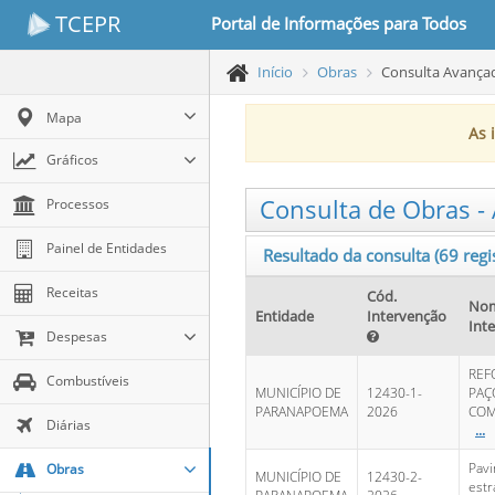
TCEPR
Portal de Informações para Todos
Início
Obras
Consulta Avança
Mapa
As 
Gráficos
Consulta de Obras -
Processos
Painel de Entidades
Resultado da consulta
(69 reg
Receitas
Cód.
Nom
Entidade
Intervenção
Int
Despesas
REF
Combustíveis
MUNICÍPIO DE
12430-1-
PAÇ
PARANAPOEMA
2026
COM
Diárias
...
Pav
Obras
MUNICÍPIO DE
12430-2-
estr