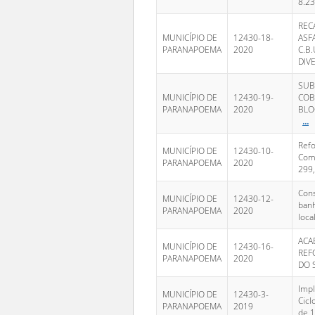
8.23
REC
MUNICÍPIO DE
12430-18-
ASF
PARANAPOEMA
2020
C.B
DIV
SUB
MUNICÍPIO DE
12430-19-
COB
PARANAPOEMA
2020
BLO
...
Refo
MUNICÍPIO DE
12430-10-
Comu
PARANAPOEMA
2020
299,
Con
MUNICÍPIO DE
12430-12-
banh
PARANAPOEMA
2020
loca
ACA
MUNICÍPIO DE
12430-16-
REF
PARANAPOEMA
2020
DO 
Imp
MUNICÍPIO DE
12430-3-
Cicl
PARANAPOEMA
2019
de 1