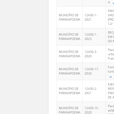
4.
.
PAV
MUNICÍPIO DE
12430-1-
VIA
PARANAPOEMA
2021
(PR
12/
REC
MUNICÍPIO DE
12430-1-
EM 
PARANAPOEMA
2023
DO 
Pavi
MUNICÍPIO DE
12430-3-
urba
PARANAPOEMA
2020
Fran
Cons
MUNICÍPIO DE
12430-17-
turí
PARANAPOEMA
2020
...
EXE
MUNICÍPIO DE
12430-2-
REF
PARANAPOEMA
2021
PAV
DE 
Pav
MUNICÍPIO DE
12430-15-
asfá
PARANAPOEMA
2020