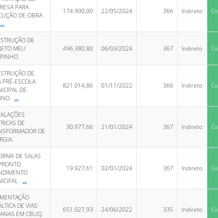
RESA PARA
174.900,00
22/05/2024
366
Indireto
Co
CUÇÃO DE OBRA
...
STRUÇÃO DE
JETO MEU
496.380,80
06/03/2024
367
Indireto
Co
PINHO
STRUÇÃO DE
 PRÉ-ESCOLA
821.014,86
01/11/2022
366
Indireto
Co
ICIPAL DE
INO
...
TALAÇÕES
TRICAS DE
30.977,66
21/01/2024
367
Indireto
Co
NSFORMADOR DE
RGIA.
ORMA DE SALAS
PRONTO
19.927,61
02/01/2024
367
Indireto
Co
NDIMENTO
ICIPAL
...
IMENTAÇÃO
LTICA DE VIAS
651.027,93
24/06/2022
335
Indireto
Co
ANAS EM CBUQ