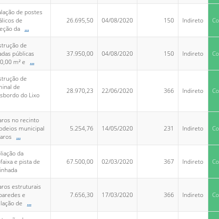
alação de postes
licos de
26.695,50
04/08/2020
150
Indireto
Co
eção da
...
strução de
adas públicas
37.950,00
04/08/2020
150
Indireto
Co
0,00 m² e
...
strução de
inal de
28.970,23
22/06/2020
366
Indireto
Co
sbordo do Lixo
ros no recinto
odeios municipal
5.254,76
14/05/2020
231
Indireto
Co
aros
...
iação da
ofaixa e pista de
67.500,00
02/03/2020
367
Indireto
Co
inhada
ros estruturais
paredes e
7.656,30
17/03/2020
366
Indireto
Co
lação de
...