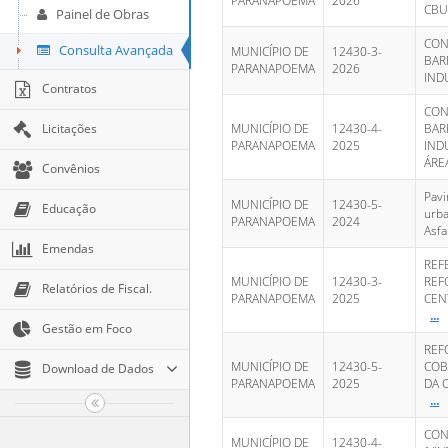
PARANAPOEMA
2026
CBU
Painel de Obras
CON
Consulta Avançada
MUNICÍPIO DE
12430-3-
BAR
PARANAPOEMA
2026
INDU
Contratos
CON
Licitações
MUNICÍPIO DE
12430-4-
BAR
PARANAPOEMA
2025
IND
ÁRE
Convênios
Pavi
MUNICÍPIO DE
12430-5-
Educação
urba
PARANAPOEMA
2024
Asfa
Emendas
REF
MUNICÍPIO DE
12430-3-
REF
Relatórios de Fiscal.
PARANAPOEMA
2025
CEN
...
Gestão em Foco
REF
MUNICÍPIO DE
12430-5-
COB
Download de Dados
PARANAPOEMA
2025
DA 
...
CON
MUNICÍPIO DE
12430-4-