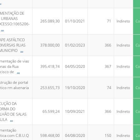
..
IMENTAÇÃO DE
S URBANAS
265.089,30
01/10/2021
71
Indireto
Co
OCESSO:1065206-
...
APE ASFÁLTICO
DIVERSAS RUAS
378.000,00
01/02/2023
366
Indireto
Co
MUNICIPIO
...
mentação de vias
nas da Rua
395.418,74
04/05/2020
367
Indireto
Co
cisco de
...
trução de portal
stico rm alvenaria
253.655,73
19/10/2020
74
Indireto
Co
CUÇÃO DA
ORMA DO
65.599,24
10/09/2021
366
Indireto
Co
ILHÃO DE SALAS
AULA
...
imentação
ltica com C.B.U.Q
598.468,00
04/08/2020
150
Indireto
Co