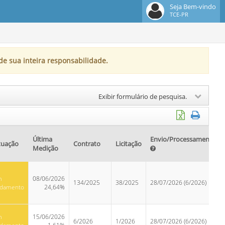
Seja Bem-vindo
TCE-PR
de sua inteira responsabilidade.
Exibir formulário de pesquisa.
Última
Envio/Processamento
tuação
Contrato
Licitação
Medição
m
08/06/2026
134/2025
38/2025
28/07/2026 (6/2026)
damento
24,64%
m
15/06/2026
6/2026
1/2026
28/07/2026 (6/2026)