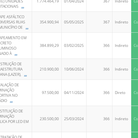
NTE) UNIDADES
1.774.464,19
01/04/2024
367
Indireto
Co
ITACIONAIS
...
APE ASFÁLTICO
DIVERSAS RUAS
354.900,94
05/05/2025
367
Indireto
Co
MUNICÍPIO DE
...
APEAMENTO EM
CRETO
384.899,29
03/02/2025
366
Indireto
Co
UMINOSO
NADO À
...
STRUÇÃO DE
RAESTRUTURA
210.900,00
10/06/2024
366
Indireto
Co
ANA (LAZER),
...
TALAÇÃO DE
MINAÇÃO
97.500,00
04/11/2024
366
Direto
Co
ORTIVA NO
ÁDIO
...
STITUIÇÃO DE
MINAÇÃO
230.500,00
25/03/2024
366
Indireto
Co
LICA POR LED EM
TRATAÇÃO DE