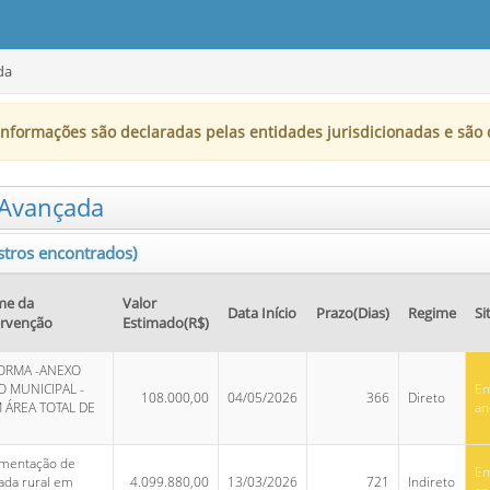
da
informações são declaradas pelas entidades jurisdicionadas e são 
 Avançada
istros encontrados)
e da
Valor
Data Início
Prazo(Dias)
Regime
Si
ervenção
Estimado(R$)
ORMA -ANEXO
O MUNICIPAL -
E
108.000,00
04/05/2026
366
Direto
 ÁREA TOTAL DE
an
imentação de
E
ada rural em
4.099.880,00
13/03/2026
721
Indireto