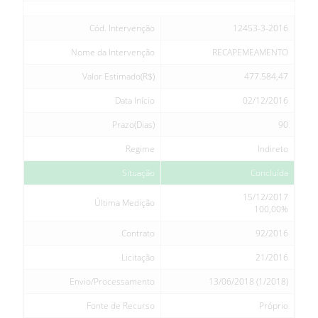
Cód. Intervenção
12453-3-2016
Nome da Intervenção
RECAPEMEAMENTO
Valor Estimado(R$)
477.584,47
Data Início
02/12/2016
Prazo(Dias)
90
Regime
Indireto
Situação
Concluída
15/12/2017
Última Medição
100,00%
Contrato
92/2016
Licitação
21/2016
Envio/Processamento
13/06/2018 (1/2018)
Fonte de Recurso
Próprio