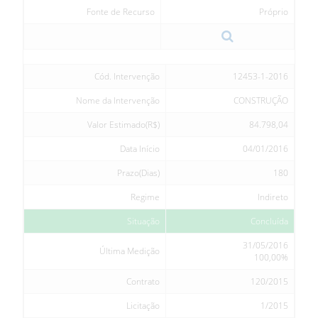
Fonte de Recurso
Próprio
Cód. Intervenção
12453-1-2016
Nome da Intervenção
CONSTRUÇÃO
Valor Estimado(R$)
84.798,04
Data Início
04/01/2016
Prazo(Dias)
180
Regime
Indireto
Situação
Concluída
31/05/2016
Última Medição
100,00%
Contrato
120/2015
Licitação
1/2015