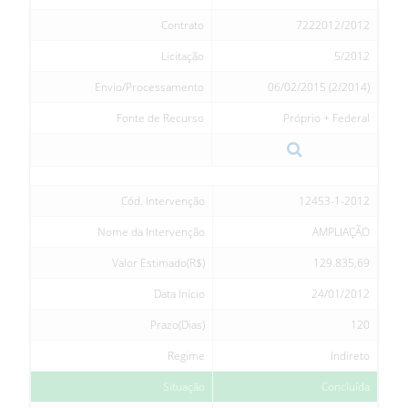
Contrato
7222012/2012
Licitação
5/2012
Envio/Processamento
06/02/2015 (2/2014)
Fonte de Recurso
Próprio + Federal
Cód. Intervenção
12453-1-2012
Nome da Intervenção
AMPLIAÇÃO
Valor Estimado(R$)
129.835,69
Data Início
24/01/2012
Prazo(Dias)
120
Regime
Indireto
Situação
Concluída