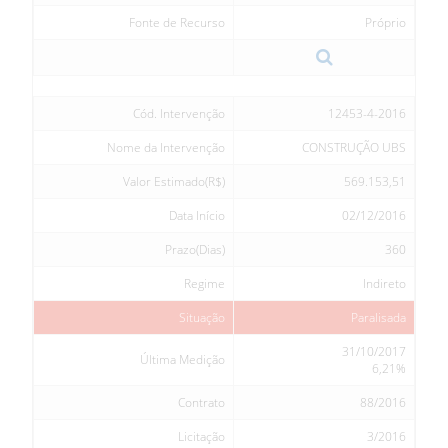
Fonte de Recurso
Próprio
Cód. Intervenção
12453-4-2016
Nome da Intervenção
CONSTRUÇÃO UBS
Valor Estimado(R$)
569.153,51
Data Início
02/12/2016
Prazo(Dias)
360
Regime
Indireto
Situação
Paralisada
31/10/2017
Última Medição
6,21%
Contrato
88/2016
Licitação
3/2016