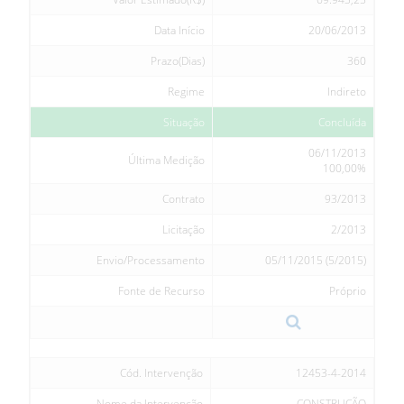
Data Início
20/06/2013
Prazo(Dias)
360
Regime
Indireto
Situação
Concluída
06/11/2013
Última Medição
100,00%
Contrato
93/2013
Licitação
2/2013
Envio/Processamento
05/11/2015 (5/2015)
Fonte de Recurso
Próprio
Cód. Intervenção
12453-4-2014
Nome da Intervenção
CONSTRUÇÃO