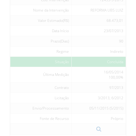
Nome da Intervenção
REFORMA UBS LUIZ
Valor Estimado(R$)
68.473,01
Data Início
23/07/2013
Prazo(Dias)
90
Regime
Indireto
Situação
Concluída
16/05/2014
Última Medição
100,00%
Contrato
97/2013
Licitação
3/2013, 6/2012
Envio/Processamento
05/11/2015 (5/2015)
Fonte de Recurso
Próprio