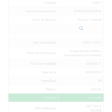
Licitação
1/2013
Envio/Processamento
07/05/2015 (9/2014)
Fonte de Recurso
Próprio + Federal
Cód. Intervenção
12453-1-2013
recapeamento asfáltico
Nome da Intervenção
Avenida Antônio Fernandes
Valor Estimado(R$)
254.839,77
Data Início
04/03/2013
Prazo(Dias)
90
Regime
Indireto
Situação
Concluída
10/11/2013
Última Medição
100,00%