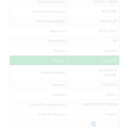
Cód. Intervenção
12453-1-2018
Nome da Intervenção
REFORMA
Valor Estimado(R$)
108.492,20
Data Início
02/01/2018
Prazo(Dias)
60
Regime
Indireto
Situação
Concluída
20/10/2018
Última Medição
100,00%
Contrato
107/2017
Licitação
3/2017
Envio/Processamento
20/02/2019 (11/2018)
Fonte de Recurso
Próprio