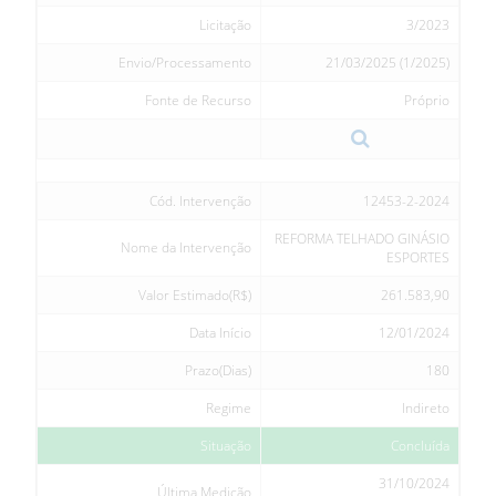
Licitação
3/2023
Envio/Processamento
21/03/2025 (1/2025)
Fonte de Recurso
Próprio
Cód. Intervenção
12453-2-2024
REFORMA TELHADO GINÁSIO
Nome da Intervenção
ESPORTES
Valor Estimado(R$)
261.583,90
Data Início
12/01/2024
Prazo(Dias)
180
Regime
Indireto
Situação
Concluída
31/10/2024
Última Medição