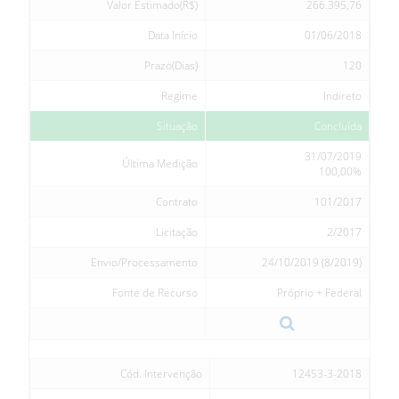
Valor Estimado(R$)
266.395,76
Data Início
01/06/2018
Prazo(Dias)
120
Regime
Indireto
Situação
Concluída
31/07/2019
Última Medição
100,00%
Contrato
101/2017
Licitação
2/2017
Envio/Processamento
24/10/2019 (8/2019)
Fonte de Recurso
Próprio + Federal
Cód. Intervenção
12453-3-2018