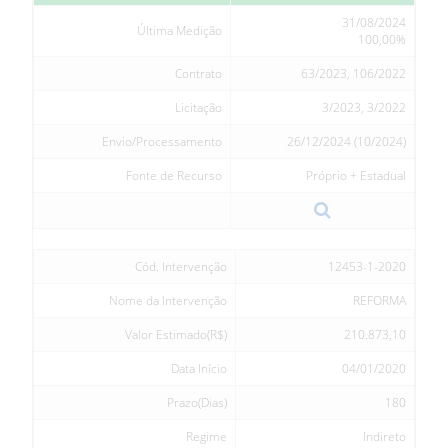
31/08/2024
Última Medição
100,00%
Contrato
63/2023, 106/2022
Licitação
3/2023, 3/2022
Envio/Processamento
26/12/2024 (10/2024)
Fonte de Recurso
Próprio + Estadual
Cód. Intervenção
12453-1-2020
Nome da Intervenção
REFORMA
Valor Estimado(R$)
210.873,10
Data Início
04/01/2020
Prazo(Dias)
180
Regime
Indireto