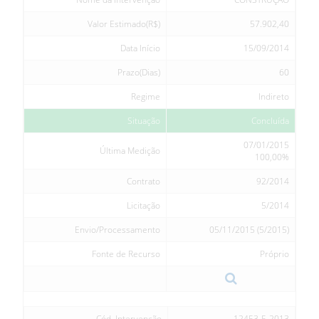
Valor Estimado(R$)
57.902,40
Data Início
15/09/2014
Prazo(Dias)
60
Regime
Indireto
Situação
Concluída
07/01/2015
Última Medição
100,00%
Contrato
92/2014
Licitação
5/2014
Envio/Processamento
05/11/2015 (5/2015)
Fonte de Recurso
Próprio
Cód. Intervenção
12453-5-2013