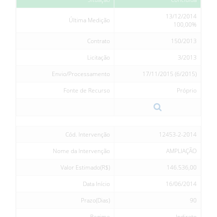
13/12/2014
Última Medição
100,00%
Contrato
150/2013
Licitação
3/2013
Envio/Processamento
17/11/2015 (6/2015)
Fonte de Recurso
Próprio
Cód. Intervenção
12453-2-2014
Nome da Intervenção
AMPLIAÇÃO
Valor Estimado(R$)
146.536,00
Data Início
16/06/2014
Prazo(Dias)
90
Regime
Indireto