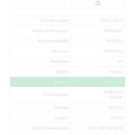
Cód. Intervenção
12453-3-2014
Nome da Intervenção
AMPLIAÇÃO
Valor Estimado(R$)
59.698,12
Data Início
15/06/2014
Prazo(Dias)
60
Regime
Indireto
Situação
Concluída
10/08/2014
Última Medição
100,00%
Contrato
69/2014
Licitação
3/2014
Envio/Processamento
05/11/2015 (5/2015)