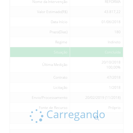
Nome da Intervenção
REFORMA
Valor Estimado(R$)
43.817,22
Data Início
01/06/2018
Prazo(Dias)
180
Regime
Indireto
Situação
Concluída
20/10/2018
Última Medição
100,00%
Contrato
47/2018
Licitação
1/2018
Envio/Processamento
20/02/2019 (11/2018)
Fonte de Recurso
Próprio
Carregando