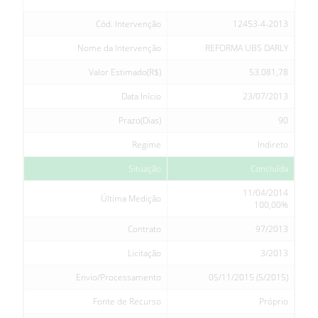
Cód. Intervenção
12453-4-2013
Nome da Intervenção
REFORMA UBS DARLY
Valor Estimado(R$)
53.081,78
Data Início
23/07/2013
Prazo(Dias)
90
Regime
Indireto
Situação
Concluída
11/04/2014
Última Medição
100,00%
Contrato
97/2013
Licitação
3/2013
Envio/Processamento
05/11/2015 (5/2015)
Fonte de Recurso
Próprio