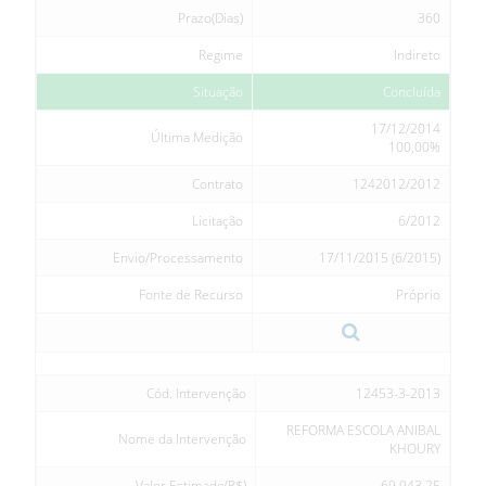
Prazo(Dias)
360
Regime
Indireto
Situação
Concluída
17/12/2014
Última Medição
100,00%
Contrato
1242012/2012
Licitação
6/2012
Envio/Processamento
17/11/2015 (6/2015)
Fonte de Recurso
Próprio
Cód. Intervenção
12453-3-2013
REFORMA ESCOLA ANIBAL
Nome da Intervenção
KHOURY
Valor Estimado(R$)
69.943,25