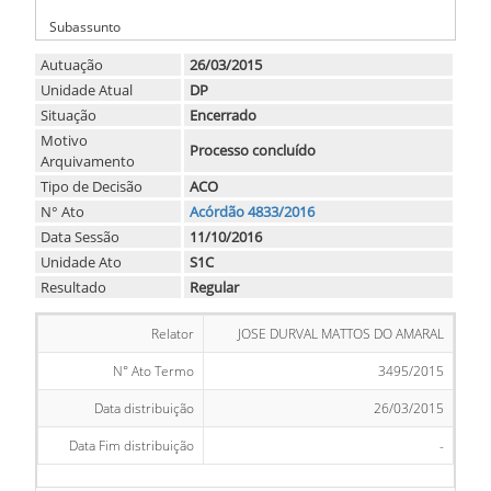
-
Subassunto
Autuação
26/03/2015
Unidade Atual
DP
Situação
Encerrado
Motivo
Processo concluído
Arquivamento
Tipo de Decisão
ACO
N° Ato
Acórdão 4833/2016
Data Sessão
11/10/2016
Unidade Ato
S1C
Resultado
Regular
Relator
JOSE DURVAL MATTOS DO AMARAL
N° Ato Termo
3495/2015
Data distribuição
26/03/2015
Data Fim distribuição
-