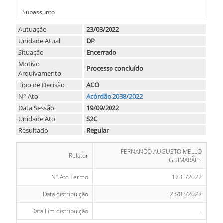
-
Subassunto
Autuação
23/03/2022
Unidade Atual
DP
Situação
Encerrado
Motivo
Processo concluído
Arquivamento
Tipo de Decisão
ACO
N° Ato
Acórdão 2038/2022
Data Sessão
19/09/2022
Unidade Ato
S2C
Resultado
Regular
FERNANDO AUGUSTO MELLO
Relator
GUIMARÃES
N° Ato Termo
1235/2022
Data distribuição
23/03/2022
Data Fim distribuição
-