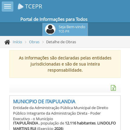
Toggle sidebar
TCEPR
Portal de Informações para Todos
Seja Bem-vindo
TCE-PR
Início
Obras
Detalhe de Obras
As informações são declaradas pelas entidades
jurisdicionadas e são de sua inteira
responsabilidade.
MUNICIPIO DE ITAIPULANDIA
Entidade da Administração Pública Municipal de Direito
Público Integrante da Administração Direta - Poder
Executivo - o Município
ITAIPULÂNDIA
, população de
12.116 habitantes
.
LINDOLFO
MARTINS RUI
(Exercício
2026
)