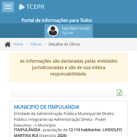
Toggle sidebar
TCEPR
Portal de Informações para Todos
Seja Bem-vindo
TCE-PR
Início
Obras
Detalhe de Obras
As informações são declaradas pelas entidades
jurisdicionadas e são de sua inteira
responsabilidade.
MUNICIPIO DE ITAIPULANDIA
Entidade da Administração Pública Municipal de Direito
Público Integrante da Administração Direta - Poder
Executivo - o Município
ITAIPULÂNDIA
, população de
12.116 habitantes
.
LINDOLFO
MARTINS RUI
(Exercício
2026
)