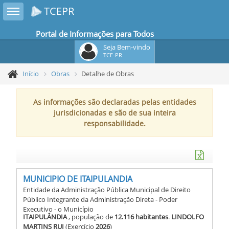
Toggle sidebar
TCEPR
Portal de Informações para Todos
Seja Bem-vindo
TCE-PR
Início
Obras
Detalhe de Obras
As informações são declaradas pelas entidades
jurisdicionadas e são de sua inteira
responsabilidade.
MUNICIPIO DE ITAIPULANDIA
Entidade da Administração Pública Municipal de Direito
Público Integrante da Administração Direta - Poder
Executivo - o Município
ITAIPULÂNDIA
, população de
12.116 habitantes
.
LINDOLFO
MARTINS RUI
(Exercício
2026
)