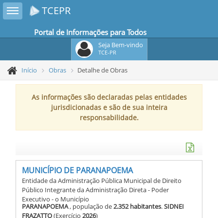
Toggle sidebar
TCEPR
Portal de Informações para Todos
Seja Bem-vindo
TCE-PR
Início
Obras
Detalhe de Obras
As informações são declaradas pelas entidades
jurisdicionadas e são de sua inteira
responsabilidade.
MUNICÍPIO DE PARANAPOEMA
Entidade da Administração Pública Municipal de Direito
Público Integrante da Administração Direta - Poder
Executivo - o Município
PARANAPOEMA
, população de
2.352 habitantes
.
SIDNEI
FRAZATTO
(Exercício
2026
)